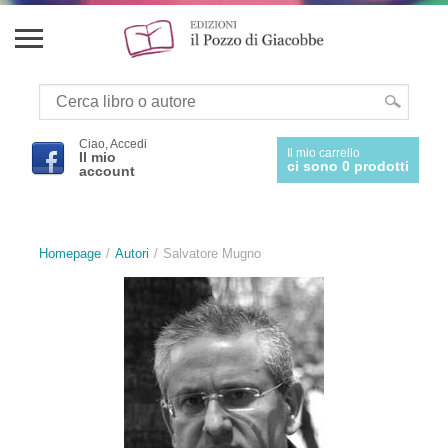
Ciao, Accedi
Il mio carrello
Il mio
ci sono 0 prodotti
account
Homepage
Autori
Salvatore Mugno