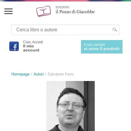
Ciao, Accedi
Il mio carrello
Il mio
ci sono 0 prodotti
account
Homepage
Autori
Salvatore Ferro