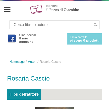
Ciao, Accedi
Il mio carrello
Il mio
ci sono 0 prodotti
account
Homepage
Autori
Rosaria Cascio
Rosaria Cascio
I libri dell'autore