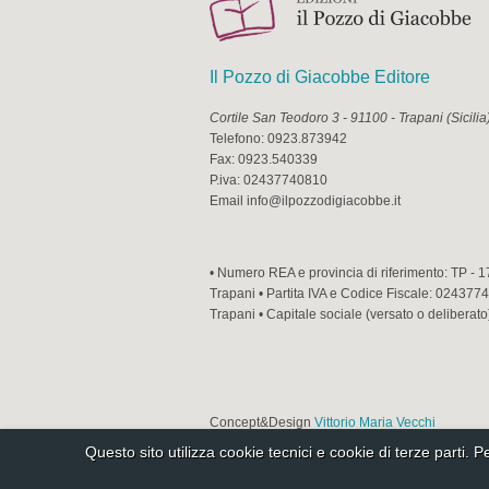
Il Pozzo di Giacobbe Editore
Cortile San Teodoro 3
-
91100
-
Trapani
(
Sicilia
Telefono:
0923.873942
Fax:
0923.540339
P.iva:
02437740810
Email
info@ilpozzodigiacobbe.it
• Numero REA e provincia di riferimento: TP - 1
Trapani • Partita IVA e Codice Fiscale: 02437740
Trapani • Capitale sociale (versato o deliberato
Concept&Design
Vittorio Maria Vecchi
Questo sito utilizza cookie tecnici e cookie di terze parti. 