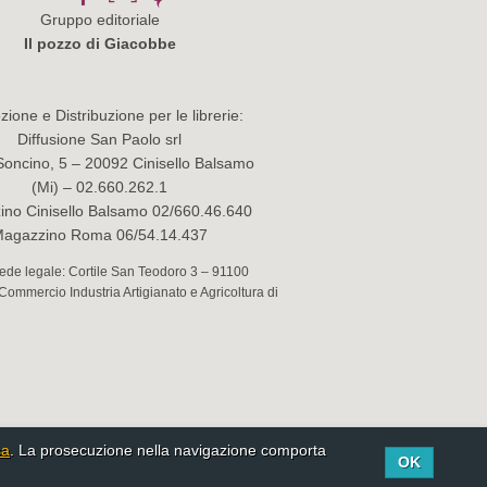
Gruppo editoriale
Il pozzo di Giacobbe
ione e Distribuzione per le librerie:
Diffusione San Paolo srl
Soncino, 5 – 20092 Cinisello Balsamo
(Mi) – 02.660.262.1
no Cinisello Balsamo 02/660.46.640
agazzino Roma 06/54.14.437
 Sede legale: Cortile San Teodoro 3 – 91100
 Commercio Industria Artigianato e Agricoltura di
sa
. La prosecuzione nella navigazione comporta
OK