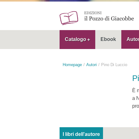
Catalogo
Ebook
Autor
Homepage
Autori
Pino Di Luccio
P
È n
a N
pro
I libri dell'autore