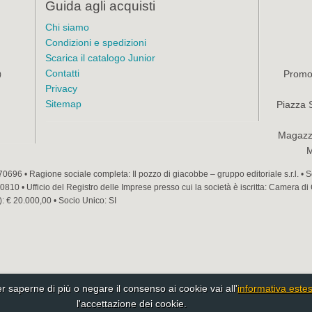
Guida agli acquisti
Chi siamo
Condizioni e spedizioni
Scarica il catalogo Junior
Contatti
Promoz
)
Privacy
Sitemap
Piazza 
Magazzi
M
70696 • Ragione sociale completa: Il pozzo di giacobbe – gruppo editoriale s.r.l. •
810 • Ufficio del Registro delle Imprese presso cui la società è iscritta: Camera di
): € 20.000,00 • Socio Unico: SI
Per saperne di più o negare il consenso ai cookie vai all'
informativa este
l'accettazione dei cookie.