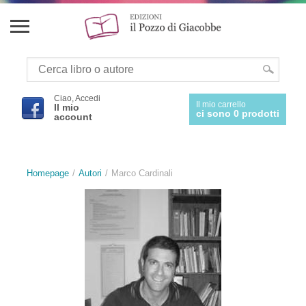
Ciao, Accedi
Il mio carrello
Il mio
ci sono 0 prodotti
account
Homepage
Autori
Marco Cardinali