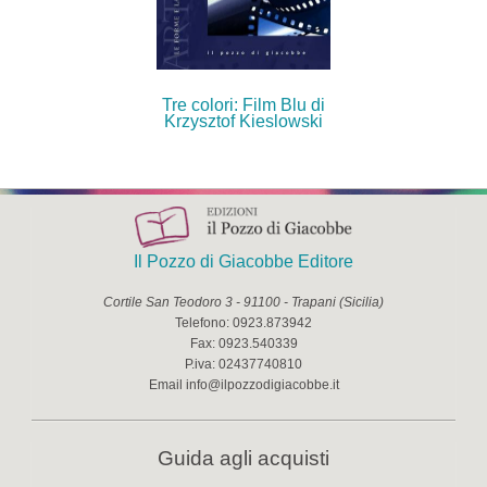
Tre colori: Film Blu di
Krzysztof Kieslowski
Il Pozzo di Giacobbe Editore
Cortile San Teodoro 3
-
91100
-
Trapani
(
Sicilia
)
Telefono:
0923.873942
Fax:
0923.540339
P.iva:
02437740810
Email
info@ilpozzodigiacobbe.it
Guida agli acquisti