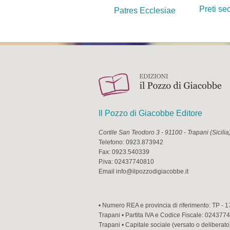
Preti se
Patres Ecclesiae
Il Pozzo di Giacobbe Editore
Cortile San Teodoro 3
-
91100
-
Trapani
(
Sicilia
Telefono:
0923.873942
Fax:
0923.540339
P.iva:
02437740810
Email
info@ilpozzodigiacobbe.it
• Numero REA e provincia di riferimento: TP - 1
Trapani • Partita IVA e Codice Fiscale: 02437740
Trapani • Capitale sociale (versato o deliberato