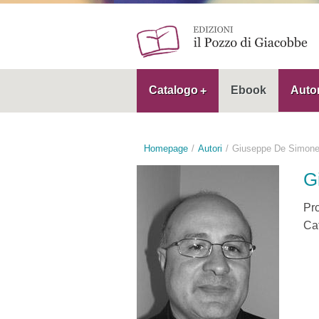
Catalogo
Ebook
Autor
Homepage
Autori
Giuseppe De Simon
G
Pro
Ca