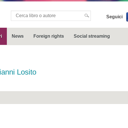
Seguici
i
News
Foreign rights
Social streaming
ianni Losito