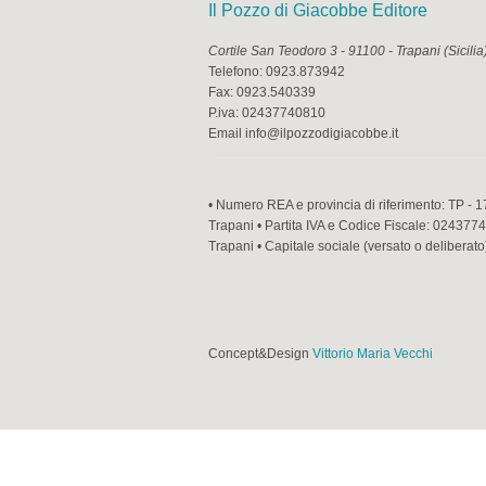
Il Pozzo di Giacobbe Editore
Cortile San Teodoro 3
-
91100
-
Trapani
(
Sicilia
Telefono:
0923.873942
Fax:
0923.540339
P.iva:
02437740810
Email
info@ilpozzodigiacobbe.it
• Numero REA e provincia di riferimento: TP - 1
Trapani • Partita IVA e Codice Fiscale: 02437740
Trapani • Capitale sociale (versato o deliberato
Concept&Design
Vittorio Maria Vecchi