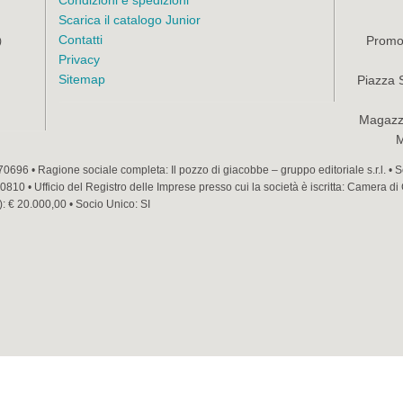
Condizioni e spedizioni
Scarica il catalogo Junior
Contatti
Promoz
)
Privacy
Sitemap
Piazza 
Magazzi
M
70696 • Ragione sociale completa: Il pozzo di giacobbe – gruppo editoriale s.r.l. •
810 • Ufficio del Registro delle Imprese presso cui la società è iscritta: Camera di
): € 20.000,00 • Socio Unico: SI