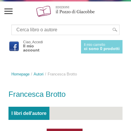
Ciao, Accedi
Il mio carrello
Il mio
ci sono 0 prodotti
account
Homepage
Autori
Francesca Brotto
Francesca Brotto
I libri dell'autore