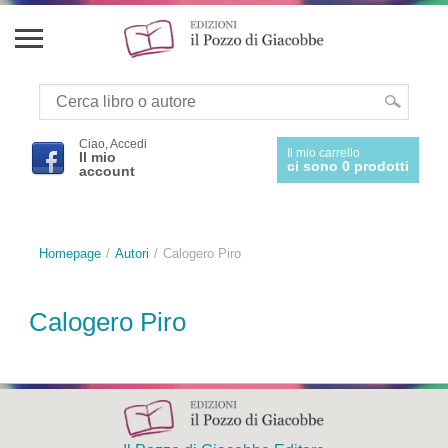
Ciao, Accedi
Il mio carrello
Il mio
ci sono 0 prodotti
account
Homepage
Autori
Calogero Piro
Calogero Piro