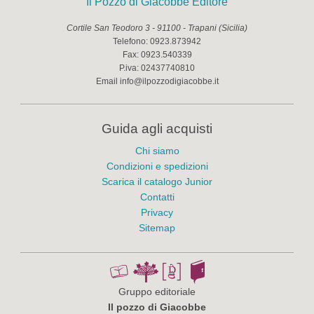
Il Pozzo di Giacobbe Editore
Cortile San Teodoro 3
-
91100
-
Trapani
(
Sicilia
)
Telefono:
0923.873942
Fax:
0923.540339
P.iva:
02437740810
Email
info@ilpozzodigiacobbe.it
Guida agli acquisti
Chi siamo
Condizioni e spedizioni
Scarica il catalogo Junior
Contatti
Privacy
Sitemap
Gruppo editoriale
Il pozzo di Giacobbe