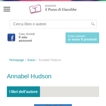
Ciao, Accedi
Il mio carrello
Il mio
ci sono 0 prodotti
account
Homepage
Autori
Annabel Hudson
Annabel Hudson
I libri dell'autore