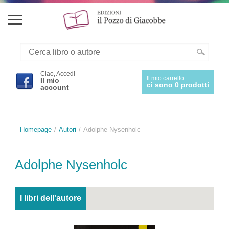
Ciao, Accedi
Il mio carrello
Il mio
ci sono 0 prodotti
account
Homepage
Autori
Adolphe Nysenholc
Adolphe Nysenholc
I libri dell'autore