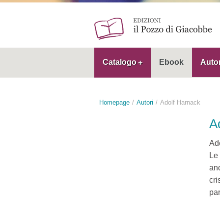
Catalogo
Ebook
Autor
Homepage
Autori
Adolf Harnack
A
Ado
Le 
anc
cri
par