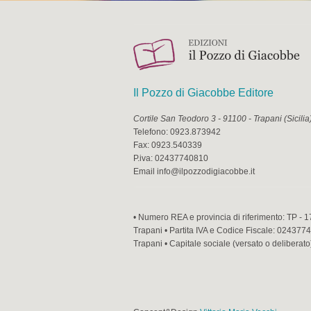
Il Pozzo di Giacobbe Editore
Cortile San Teodoro 3
-
91100
-
Trapani
(
Sicilia
Telefono:
0923.873942
Fax:
0923.540339
P.iva:
02437740810
Email
info@ilpozzodigiacobbe.it
• Numero REA e provincia di riferimento: TP - 1
Trapani • Partita IVA e Codice Fiscale: 02437740
Trapani • Capitale sociale (versato o deliberato