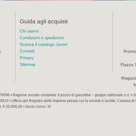
Guida agli acquisti
Chi siamo
Condizioni e spedizioni
Scarica il catalogo Junior
Contatti
Promoz
)
Privacy
Sitemap
Piazza 
Magazzi
M
70696 • Ragione sociale completa: Il pozzo di giacobbe – gruppo editoriale s.r.l. •
810 • Ufficio del Registro delle Imprese presso cui la società è iscritta: Camera di
): € 20.000,00 • Socio Unico: SI